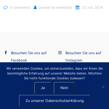
0 comments
posted by
zweifalter
23. Juli 2024
Besuchen Sie uns auf
Besuchen Sie uns auf
Facebook
Instagram
Wir verwenden Cookies, um sicherzustellen, dass wir Ihnen die
bestmögliche Erfahrung auf unserer Website bieten. Möchten
Datenschutzerklärung
Impressum
Sie nicht-funktionale Cookies zulassen?
Ja
Nein
Zu unserer Datenschutzerklärung