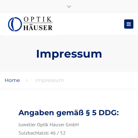
Telefon: 06897 – 52669 | Mo – Fr 9 Uhr – 12.15 Uhr, 14.30 – 18.00 Uhr |
Close
Samstag 9 – 12.30 Uhr
→ Zu Juwelier Häuser
top
Togg
Submit
bar
navig
Impressum
Home
Impressum
Angaben gemäß § 5 DDG:
Juwelier Optik Häuser GmbH
Sulzbachtalstr. 46 / 52