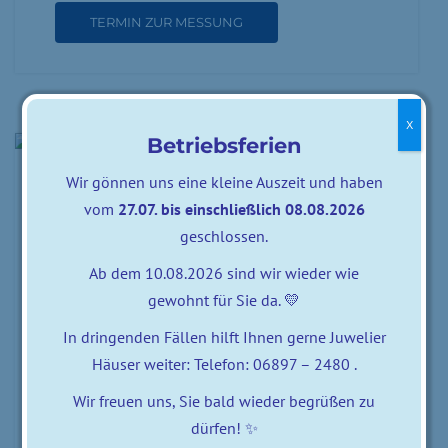
TERMIN ZUR MESSUNG
X
Betriebsferien
Wir gönnen uns eine kleine Auszeit und haben
Ihr Stil ist unsere Stärke - wir
vom
27.07. bis einschließlich 08.08.2026
finden Ihre Brille
geschlossen.
Entdecken Sie neue Möglichkeiten, Ihre
Ab dem 10.08.2026 sind wir wieder wie
Persönlichkeit einzigartig auszudrücken. In
gewohnt für Sie da. 💛
unserem Optiker-Studio finden Sie die Brille,
In dringenden Fällen hilft Ihnen gerne Juwelier
die perfekt zu Ihnen passt – in einer Qualität,
Häuser weiter: Telefon: 06897 – 2480 .
die Sie lange begeistern wird. Beim Aussuchen
Wir freuen uns, Sie bald wieder begrüßen zu
nehmen wir uns jede Menge Zeit, damit Sie in
dürfen! ✨
Ruhe die richtige Entscheidung treffen können.