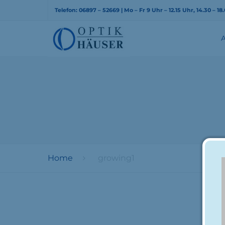
Telefon: 06897 – 52669 | Mo – Fr 9 Uhr – 12.15 Uhr, 14.30 – 1
Home
growing1