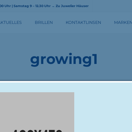
8.00 Uhr | Samstag 9 – 12.30 Uhr
→ Zu Juwelier Häuser
AKTUELLES
BRILLEN
KONTAKTLINSEN
MARKE
BRILLENGLÄSER
growing1