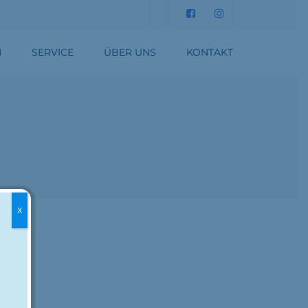
Submit
N
SERVICE
ÜBER UNS
KONTAKT
DATENSCHUTZERKLÄRUNG
IMPRESSUM
X