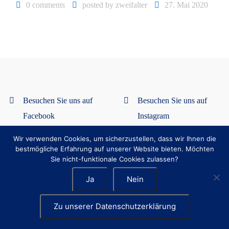
0 comments
posted by
zweifalter
27. Mai 2020
Besuchen Sie uns auf
Besuchen Sie uns auf
Facebook
Instagram
Wir verwenden Cookies, um sicherzustellen, dass wir Ihnen die
Datenschutzerklärung
Impressum
bestmögliche Erfahrung auf unserer Website bieten. Möchten
Sie nicht-funktionale Cookies zulassen?
Ja
Nein
Zu unserer Datenschutzerklärung