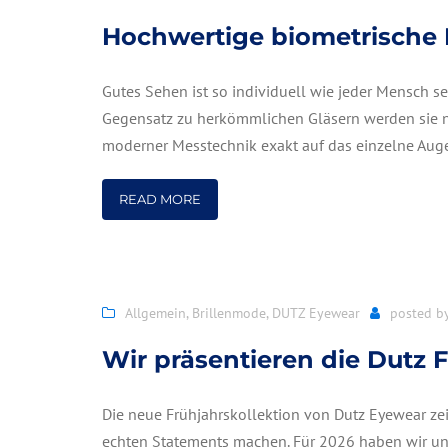
Hochwertige biometrische B
Gutes Sehen ist so individuell wie jeder Mensch se
Gegensatz zu herkömmlichen Gläsern werden sie nic
moderner Messtechnik exakt auf das einzelne Au
READ MORE
Allgemein
,
Brillenmode
,
DUTZ Eyewear
posted b
Wir präsentieren die Dutz 
Die neue Frühjahrskollektion von Dutz Eyewear zei
echten Statements machen. Für 2026 haben wir u