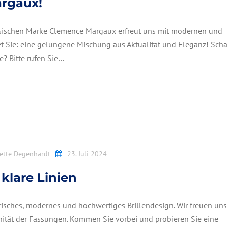
rgaux!
ösischen Marke Clemence Margaux erfreut uns mit modernen und
tet Sie: eine gelungene Mischung aus Aktualität und Eleganz! Sch
e? Bitte rufen Sie…
ette Degenhardt
23. Juli 2024
klare Linien
isches, modernes und hochwertiges Brillendesign. Wir freuen uns
nität der Fassungen. Kommen Sie vorbei und probieren Sie eine