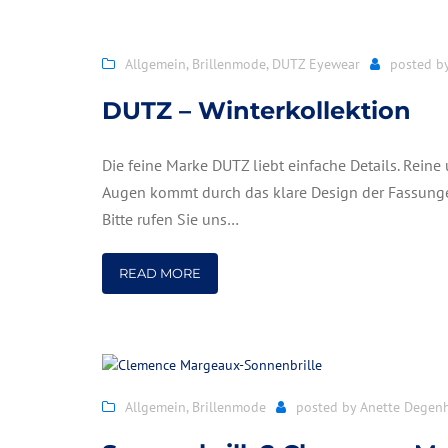
Allgemein
,
Brillenmode
,
DUTZ Eyewear
posted b
DUTZ – Winterkollektion
Die feine Marke DUTZ liebt einfache Details. Reine
Augen kommt durch das klare Design der Fassungen 
Bitte rufen Sie uns…
READ MORE
Allgemein
,
Brillenmode
posted by
Anette Degen