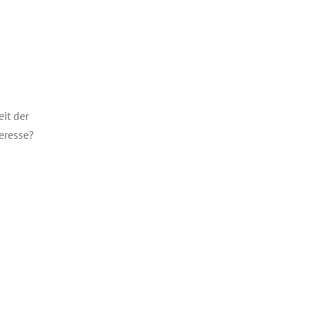
it der
eresse?