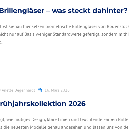
rillengläser – was steckt dahinter?
lbst. Genau hier setzen biometrische Brillengläser von Rodenstock
ht nur auf Basis weniger Standardwerte gefertigt, sondern mithi
ge…
y
Anette Degenhardt
16. März 2026
Frühjahrskollektion 2026
gt, wie mutiges Design, klare Linien und leuchtende Farben Brille
ns die neuesten Modelle genau angesehen und lassen uns von de