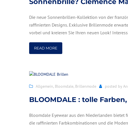
Sonnenbrille? Clemence Ma
Die neue Sonnenbrillen-Kollektion von der franz
raffinierten Designs. Exklusive Brillenmode erwar
vorbei und kreieren Sie Ihren neuen Look! Interess
READ MORE
Allgemein
,
Bloomdale
,
Brillenmode
posted by
An
BLOOMDALE : tolle Farben, 
Bloomdale Eyewear aus den Niederlanden bietet fr
die raffinierten Farbkombinationen und die Moder