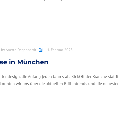
d by
Anette Degenhardt
14. Februar 2025
sse in München
illendesign, die Anfang jeden Jahres als KickOff der Branche stattf
 konnten wir uns über die aktuellen Brillentrends und die neueste