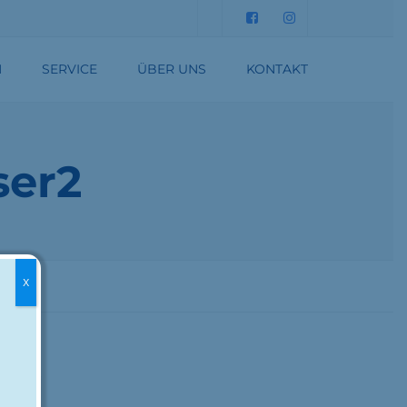
Submit
N
SERVICE
ÜBER UNS
KONTAKT
DATENSCHUTZERKLÄRUNG
IMPRESSUM
ser2
X