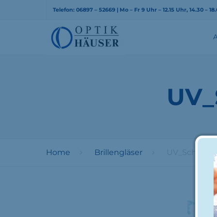
Telefon: 06897 – 52669 | Mo – Fr 9 Uhr – 12.15 Uhr, 14.30 – 1
UV_
Home
Brillengläser
UV_Schutz_Br