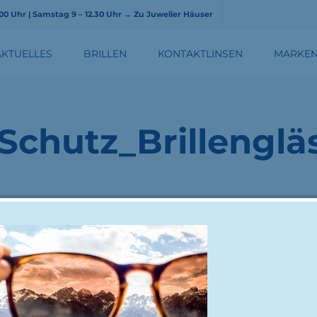
8.00 Uhr | Samstag 9 – 12.30 Uhr
→ Zu Juwelier Häuser
AKTUELLES
BRILLEN
KONTAKTLINSEN
MARKE
BRILLENGLÄSER
Schutz_Brillenglä
illengläser2