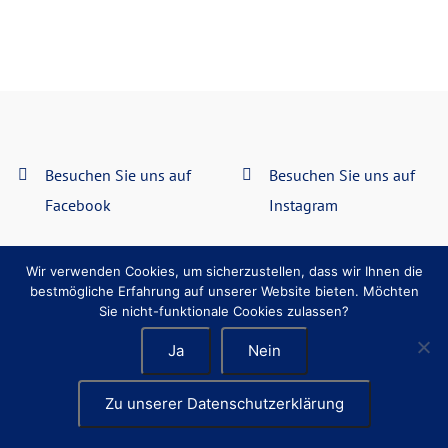
Besuchen Sie uns auf
Besuchen Sie uns auf
Facebook
Instagram
Datenschutzerklärung
Impressum
Wir verwenden Cookies, um sicherzustellen, dass wir Ihnen die
bestmögliche Erfahrung auf unserer Website bieten. Möchten
Sie nicht-funktionale Cookies zulassen?
Ja
Nein
Zu unserer Datenschutzerklärung