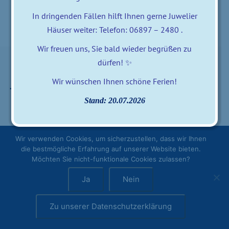
In dringenden Fällen hilft Ihnen gerne Juwelier
Häuser weiter: Telefon: 06897 – 2480 .
Wir freuen uns, Sie bald wieder begrüßen zu
dürfen! ✨
Wir wünschen Ihnen schöne Ferien!
Besuchen Sie uns auf
Besuchen Sie uns auf
Stand: 20.07.2026
Facebook
Instagram
Datenschutzerklärung
Impressum
Wir verwenden Cookies, um sicherzustellen, dass wir Ihnen
die bestmögliche Erfahrung auf unserer Website bieten.
Möchten Sie nicht-funktionale Cookies zulassen?
Ja
Nein
Zu unserer Datenschutzerklärung