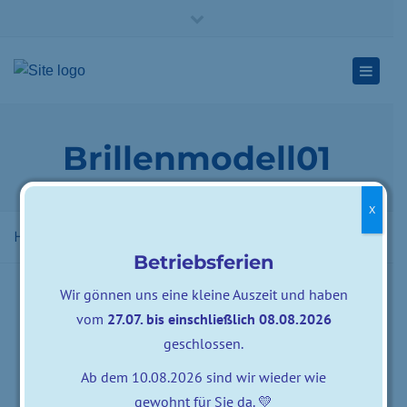
Telefon: 06897 – 52669 | Mo – Fr 9 Uhr – 12.15 Uhr, 14.30 – 18.00 Uhr |
Close
Samstag 9 – 12.30 Uhr
→ Zu Juwelier Häuser
top
Toggle
Submit
bar
navigat
Brillenmodell01
X
Home
Brillen
Brillenmodell01
Betriebsferien
Wir gönnen uns eine kleine Auszeit und haben
vom
27.07. bis einschließlich 08.08.2026
geschlossen.
0 comments
posted by
zweifalter
Ab dem 10.08.2026 sind wir wieder wie
3. August 2020
gewohnt für Sie da. 💛