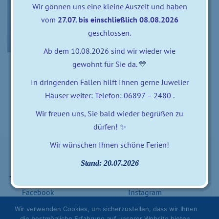
Wir gönnen uns eine kleine Auszeit und haben
vom
27.07. bis einschließlich 08.08.2026
geschlossen.
Ab dem 10.08.2026 sind wir wieder wie
gewohnt für Sie da. 💛
0 comments
posted by
zweifalter
In dringenden Fällen hilft Ihnen gerne Juwelier
23. Juli 2024
Häuser weiter: Telefon: 06897 – 2480 .
Wir freuen uns, Sie bald wieder begrüßen zu
dürfen! ✨
Wir wünschen Ihnen schöne Ferien!
Stand: 20.07.2026
Besuchen Sie uns auf
Besuchen Sie uns auf
Facebook
Instagram
Wir verwenden Cookies, um sicherzustellen, dass wir Ihnen
die bestmögliche Erfahrung auf unserer Website bieten.