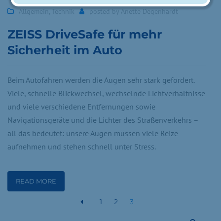
Allgemein
,
Technik
posted by
Anette Degenhardt
ZEISS DriveSafe für mehr
Sicherheit im Auto
Beim Autofahren werden die Augen sehr stark gefordert.
Viele, schnelle Blickwechsel, wechselnde Lichtverhältnisse
und viele verschiedene Entfernungen sowie
Navigationsgeräte und die Lichter des Straßenverkehrs –
all das bedeutet: unsere Augen müssen viele Reize
aufnehmen und stehen schnell unter Stress.
READ MORE
1
2
3