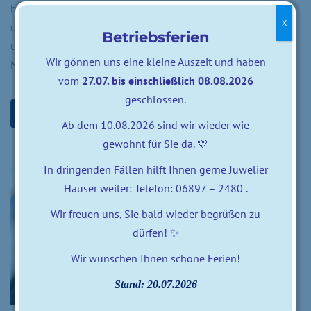
bieten die neuen Brillen von IMAGO Eyewear. Das leichte
X
und chicke Design ist dabei sehr robust: diese Brillen sind
Betriebsferien
unkaputtbar. Das verdanken wir ihrem neuen Hightech
Wir gönnen uns eine kleine Auszeit und haben
Material ULTEM. Lernen Sie die neue Kollektion…
vom
27.07. bis einschließlich 08.08.2026
geschlossen.
READ MORE
Ab dem 10.08.2026 sind wir wieder wie
gewohnt für Sie da. 💛
In dringenden Fällen hilft Ihnen gerne Juwelier
Häuser weiter: Telefon: 06897 – 2480 .
Wir freuen uns, Sie bald wieder begrüßen zu
dürfen! ✨
Wir wünschen Ihnen schöne Ferien!
Stand: 20.07.2026