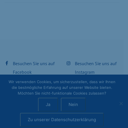
Besuchen Sie uns auf
Besuchen Sie uns auf
Facebook
Instagram
Wir verwenden Cookies, um sicherzustellen, dass wir Ihnen
die bestmögliche Erfahrung auf unserer Website bieten.
Datenschutzerklärung
Impressum
Möchten Sie nicht-funktionale Cookies zulassen?
Ja
Nein
Zu unserer Datenschutzerklärung