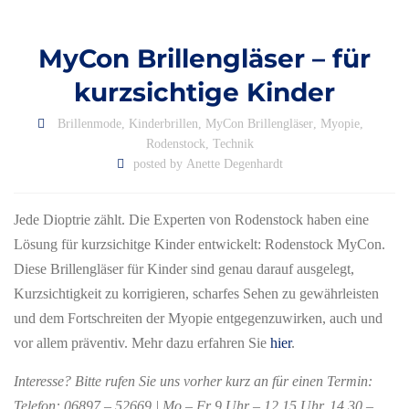
MyCon Brillengläser – für
kurzsichtige Kinder
Brillenmode
,
Kinderbrillen
,
MyCon Brillengläser
,
Myopie
,
Rodenstock
,
Technik
posted by
Anette Degenhardt
Jede Dioptrie zählt. Die Experten von Rodenstock haben eine
Lösung für kurzsichitge Kinder entwickelt: Rodenstock MyCon.
Diese Brillengläser für Kinder sind genau darauf ausgelegt,
Kurzsichtigkeit zu korrigieren, scharfes Sehen zu gewährleisten
und dem Fortschreiten der Myopie entgegenzuwirken, auch und
vor allem präventiv. Mehr dazu erfahren Sie
hier
.
Interesse? Bitte rufen Sie uns vorher kurz an für einen Termin:
Telefon: 06897 – 52669 | Mo – Fr 9 Uhr – 12.15 Uhr, 14.30 –